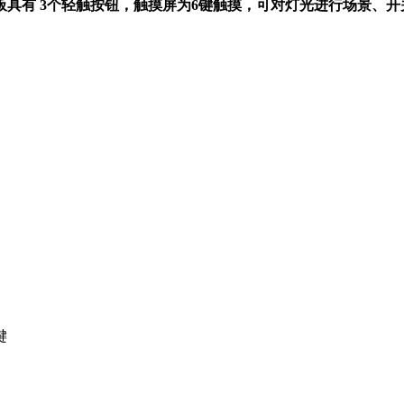
具有 3个轻触按钮，触摸屏为6键触摸，可对灯光进行场景、开
键