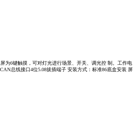
触摸屏为6键触摸，可对灯光进行场景、开关、调光控 制。工作电
口：CAN总线接口4位5.08拔插端子 安装方式：标准86底盒安装 屏